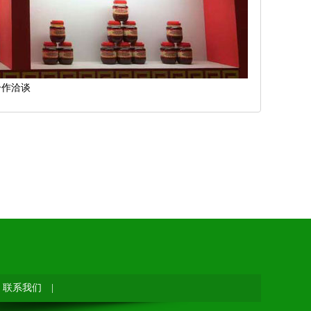
合作洽谈
联系我们
|