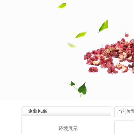
企业风采
当前位
环境展示