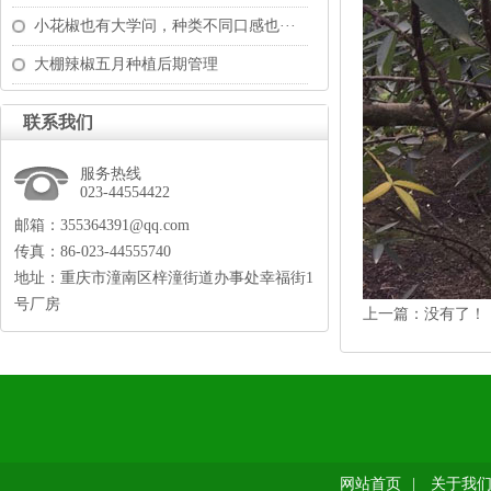
小花椒也有大学问，种类不同口感也···
大棚辣椒五月种植后期管理
联系我们
服务热线
023-44554422
邮箱：355364391@qq.com
传真：86-023-44555740
地址：重庆市潼南区梓潼街道办事处幸福街1
号厂房
上一篇：没有了！
网站首页
|
关于我